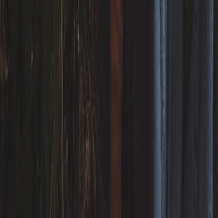
Holz
-
industrie
Mit einer der modernsten Sägelinien Europas fertigen wir
Schnittholz und Scaffolding Boards für Österreich und den
Weltmarkt.