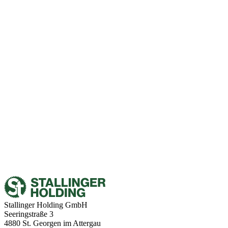
(m/w/d) Schichtbetrieb Vollzeit, Gehaltsbasis Vollzeit
ab €
3.300
,-
Mitarbeiter:in in der Rundholz­sortierung
(m/w/d) Schichtbetrieb auf Vollzeitbasis
ab €
2.950
,-
Betriebselektriker:in - Automatisierung und
Wartung
(m/w/d) Vollzeit, Gehaltsbasis Vollzeit
ab €
3.300
,-
Stallinger Holding GmbH
Seeringstraße 3
4880 St. Georgen im Attergau